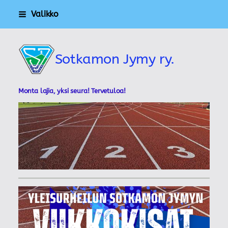
Siirry
Valikko
sivun
sisältöön
Sotkamon Jymy ry.
Monta lajia, yksi seura! Tervetuloa!