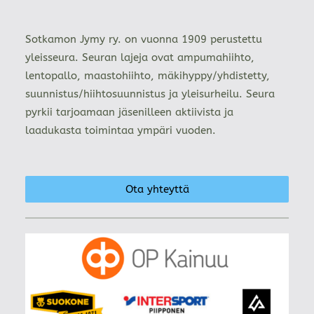
Sotkamon Jymy ry. on vuonna 1909 perustettu
yleisseura. Seuran lajeja ovat ampumahiihto,
lentopallo, maastohiihto, mäkihyppy/yhdistetty,
suunnistus/hiihtosuunnistus ja yleisurheilu. Seura
pyrkii tarjoamaan jäsenilleen aktiivista ja
laadukasta toimintaa ympäri vuoden.
Ota yhteyttä