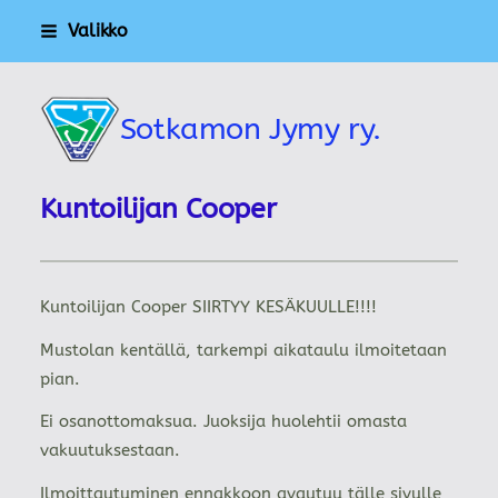
Siirry
Valikko
sivun
sisältöön
Sotkamon Jymy ry.
Kuntoilijan Cooper
Kuntoilijan Cooper SIIRTYY KESÄKUULLE!!!!
Mustolan kentällä, tarkempi aikataulu ilmoitetaan
pian.
Ei osanottomaksua. Juoksija huolehtii omasta
vakuutuksestaan.
Ilmoittautuminen ennakkoon avautuu tälle sivulle