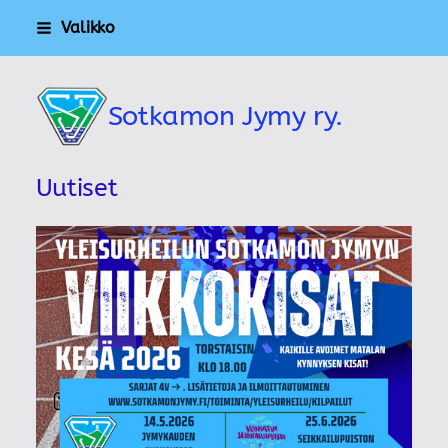
Siirry
Valikko
sivun
sisältöön
Sotkamon Jymy ry.
Uutiset