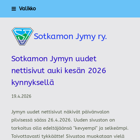
Siirry
Valikko
sivun
sisältöön
Sotkamon Jymy ry.
Sotkamon Jymyn uudet
nettisivut auki kesän 2026
kynnyksellä
19.4.2026
Jymyn uudet nettisivut näkivät päivänvalon
pilvisessä sääss 26.4.2026. Uuden sivuston on
tarkoitus olla edeltäjäänsä "kevyempi" ja selkeämpi.
Toivottavasti tykkäätte! Sivustoa muokataan vielä