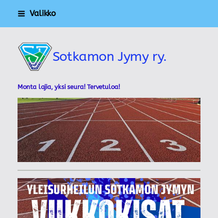
Siirry
Valikko
sivun
sisältöön
Sotkamon Jymy ry.
Monta lajia, yksi seura! Tervetuloa!