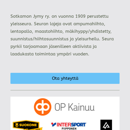
Sotkamon Jymy ry. on vuonna 1909 perustettu
yleisseura. Seuran lajeja ovat ampumahiihto,
lentopallo, maastohiihto, mäkihyppy/yhdistetty,
suunnistus/hiihtosuunnistus ja yleisurheilu. Seura
pyrkii tarjoamaan jäsenilleen aktiivista ja
laadukasta toimintaa ympäri vuoden.
Ota yhteyttä