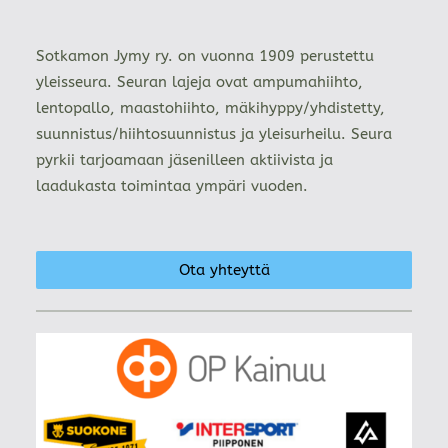
Sotkamon Jymy ry. on vuonna 1909 perustettu
yleisseura. Seuran lajeja ovat ampumahiihto,
lentopallo, maastohiihto, mäkihyppy/yhdistetty,
suunnistus/hiihtosuunnistus ja yleisurheilu. Seura
pyrkii tarjoamaan jäsenilleen aktiivista ja
laadukasta toimintaa ympäri vuoden.
Ota yhteyttä