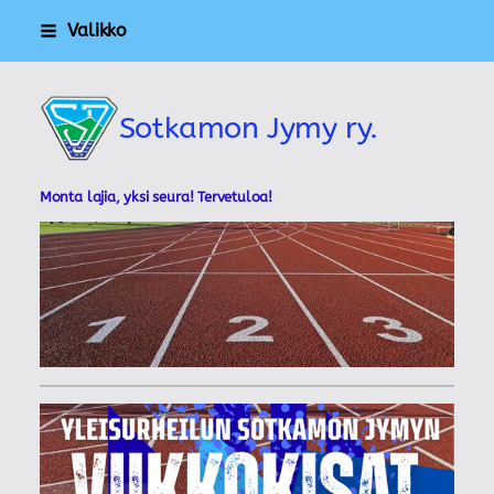
Siirry
Valikko
sivun
sisältöön
Sotkamon Jymy ry.
Monta lajia, yksi seura! Tervetuloa!