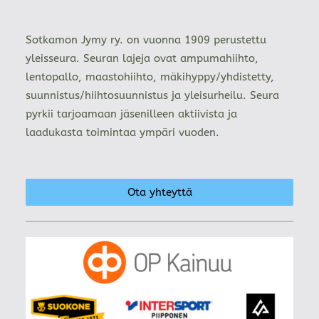
Sotkamon Jymy ry. on vuonna 1909 perustettu
yleisseura. Seuran lajeja ovat ampumahiihto,
lentopallo, maastohiihto, mäkihyppy/yhdistetty,
suunnistus/hiihtosuunnistus ja yleisurheilu. Seura
pyrkii tarjoamaan jäsenilleen aktiivista ja
laadukasta toimintaa ympäri vuoden.
Ota yhteyttä