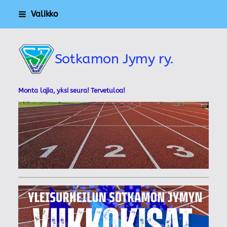
Siirry
Valikko
sivun
sisältöön
Sotkamon Jymy ry.
Monta lajia, yksi seura! Tervetuloa!