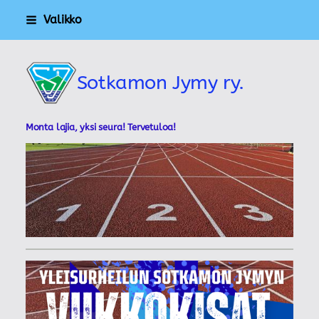
Siirry
Valikko
sivun
sisältöön
Sotkamon Jymy ry.
Monta lajia, yksi seura! Tervetuloa!