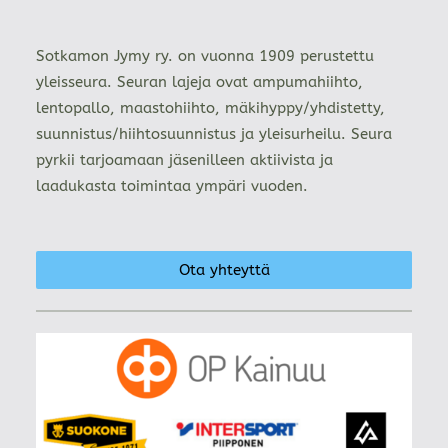
Sotkamon Jymy ry. on vuonna 1909 perustettu
yleisseura. Seuran lajeja ovat ampumahiihto,
lentopallo, maastohiihto, mäkihyppy/yhdistetty,
suunnistus/hiihtosuunnistus ja yleisurheilu. Seura
pyrkii tarjoamaan jäsenilleen aktiivista ja
laadukasta toimintaa ympäri vuoden.
Ota yhteyttä