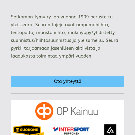
Sotkamon Jymy ry. on vuonna 1909 perustettu
yleisseura. Seuran lajeja ovat ampumahiihto,
lentopallo, maastohiihto, mäkihyppy/yhdistetty,
suunnistus/hiihtosuunnistus ja yleisurheilu. Seura
pyrkii tarjoamaan jäsenilleen aktiivista ja
laadukasta toimintaa ympäri vuoden.
Ota yhteyttä