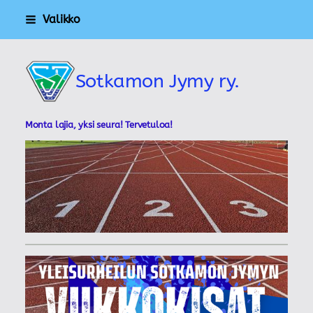
Siirry
Valikko
sivun
sisältöön
Sotkamon Jymy ry.
Monta lajia, yksi seura! Tervetuloa!