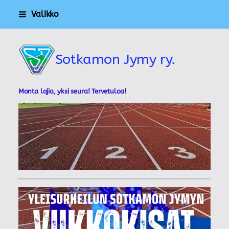
Siirry
Valikko
sivun
sisältöön
Sotkamon Jymy ry.
Monta lajia, yksi seura! Tervetuloa!