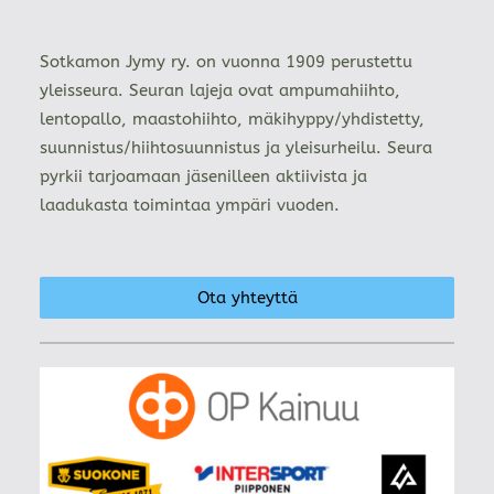
Sotkamon Jymy ry. on vuonna 1909 perustettu
yleisseura. Seuran lajeja ovat ampumahiihto,
lentopallo, maastohiihto, mäkihyppy/yhdistetty,
suunnistus/hiihtosuunnistus ja yleisurheilu. Seura
pyrkii tarjoamaan jäsenilleen aktiivista ja
laadukasta toimintaa ympäri vuoden.
Ota yhteyttä