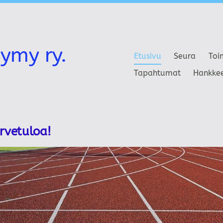
ymy ry.
Etusivu
Seura
Toi
Tapahtumat
Hankke
ervetuloa!