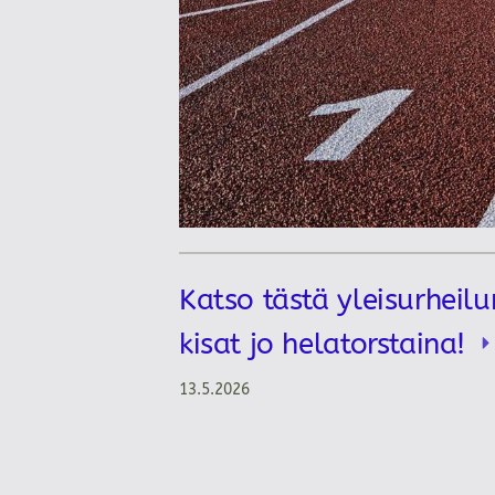
Katso tästä yleisurheilu
kisat jo helatorstaina!
13.5.2026