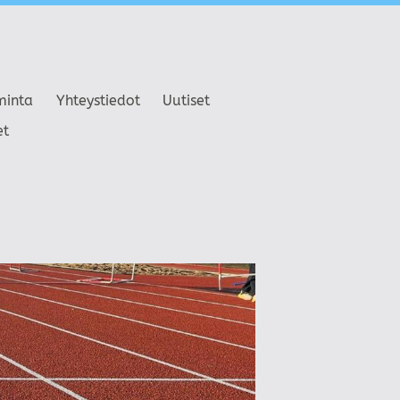
minta
Yhteystiedot
Uutiset
et