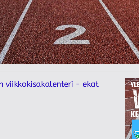
n viikkokisakalenteri - ekat