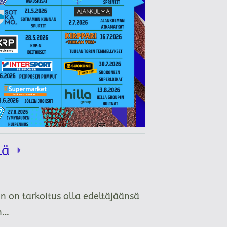
llä
n on tarkoitus olla edeltäjäänsä
än…