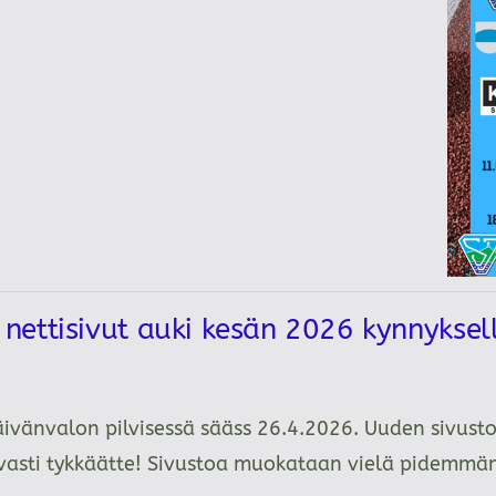
ettisivut auki kesän 2026 kynnykse
äivänvalon pilvisessä sääss 26.4.2026. Uuden sivusto
tavasti tykkäätte! Sivustoa muokataan vielä pidemm