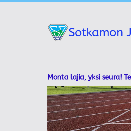
Siirry
sivun
sisältöön
Sotkamon J
Monta lajia, yksi seura! T