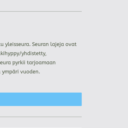
 yleisseura. Seuran lajeja ovat
kihyppy/yhdistetty,
Seura pyrkii tarjoamaan
aa ympäri vuoden.