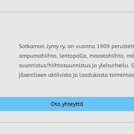
Sotkamon Jymy ry. on vuonna 1909 perustettu
ampumahiihto, lentopallo, maastohiihto, mä
suunnistus/hiihtosuunnistus ja yleisurheilu. 
jäsenilleen aktiivista ja laadukasta toimint
Ota yhteyttä