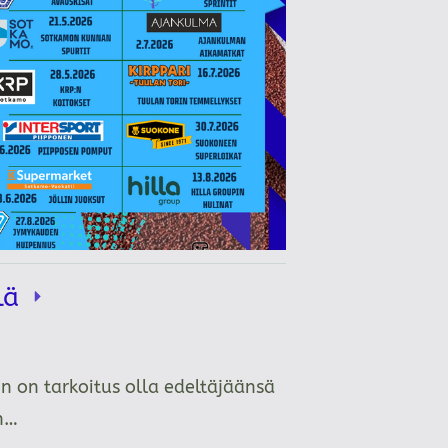
llä
n on tarkoitus olla edeltäjäänsä
än…