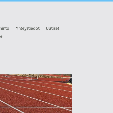
minta
Yhteystiedot
Uutiset
et