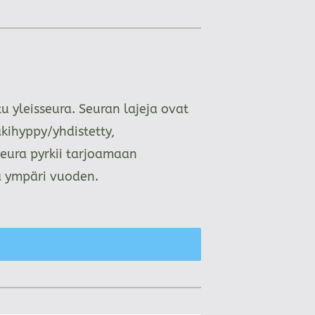
 yleisseura. Seuran lajeja ovat
kihyppy/yhdistetty,
Seura pyrkii tarjoamaan
aa ympäri vuoden.