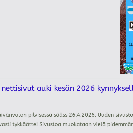
ettisivut auki kesän 2026 kynnykse
äivänvalon pilvisessä sääss 26.4.2026. Uuden sivusto
tavasti tykkäätte! Sivustoa muokataan vielä pidemm