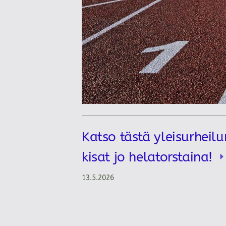
Katso tästä yleisurheilu
kisat jo helatorstaina!
13.5.2026