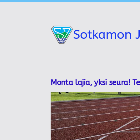
Siirry
sivun
sisältöön
Sotkamon J
Monta lajia, yksi seura! T