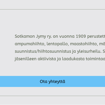
Sotkamon Jymy ry. on vuonna 1909 perustettu
ampumahiihto, lentopallo, maastohiihto, mä
suunnistus/hiihtosuunnistus ja yleisurheilu. 
jäsenilleen aktiivista ja laadukasta toimint
Ota yhteyttä