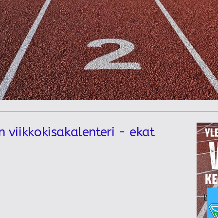
n viikkokisakalenteri - ekat