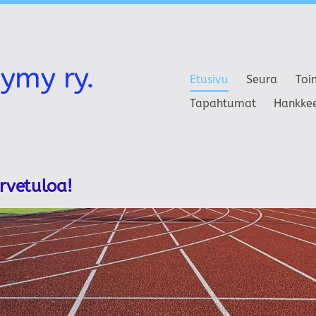
ymy ry.
Etusivu
Seura
Toi
Tapahtumat
Hankke
ervetuloa!