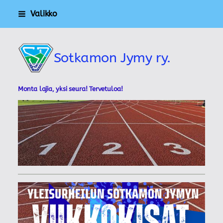
Siirry
Valikko
sivun
sisältöön
Sotkamon Jymy ry.
Monta lajia, yksi seura! Tervetuloa!