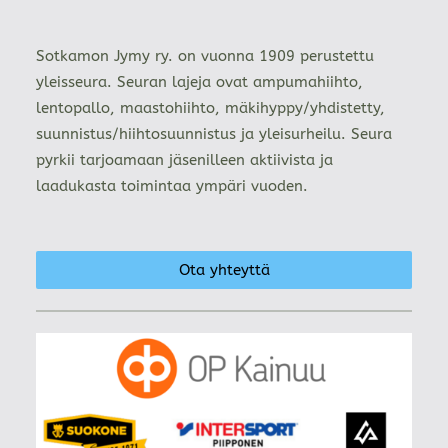
Sotkamon Jymy ry. on vuonna 1909 perustettu
yleisseura. Seuran lajeja ovat ampumahiihto,
lentopallo, maastohiihto, mäkihyppy/yhdistetty,
suunnistus/hiihtosuunnistus ja yleisurheilu. Seura
pyrkii tarjoamaan jäsenilleen aktiivista ja
laadukasta toimintaa ympäri vuoden.
Ota yhteyttä