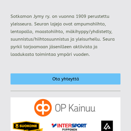
Sotkamon Jymy ry. on vuonna 1909 perustettu
yleisseura. Seuran lajeja ovat ampumahiihto,
lentopallo, maastohiihto, mäkihyppy/yhdistetty,
suunnistus/hiihtosuunnistus ja yleisurheilu. Seura
pyrkii tarjoamaan jäsenilleen aktiivista ja
laadukasta toimintaa ympäri vuoden.
Ota yhteyttä