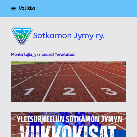
Siirry
Valikko
sivun
sisältöön
Sotkamon Jymy ry.
Monta lajia, yksi seura! Tervetuloa!