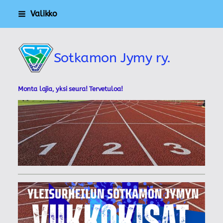
Siirry
Valikko
sivun
sisältöön
Sotkamon Jymy ry.
Monta lajia, yksi seura! Tervetuloa!