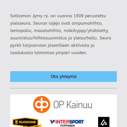
Sotkamon Jymy ry. on vuonna 1909 perustettu
yleisseura. Seuran lajeja ovat ampumahiihto,
lentopallo, maastohiihto, mäkihyppy/yhdistetty,
suunnistus/hiihtosuunnistus ja yleisurheilu. Seura
pyrkii tarjoamaan jäsenilleen aktiivista ja
laadukasta toimintaa ympäri vuoden.
Ota yhteyttä