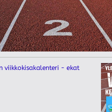
n viikkokisakalenteri - ekat