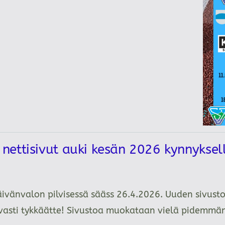
ettisivut auki kesän 2026 kynnykse
äivänvalon pilvisessä sääss 26.4.2026. Uuden sivusto
tavasti tykkäätte! Sivustoa muokataan vielä pidemm