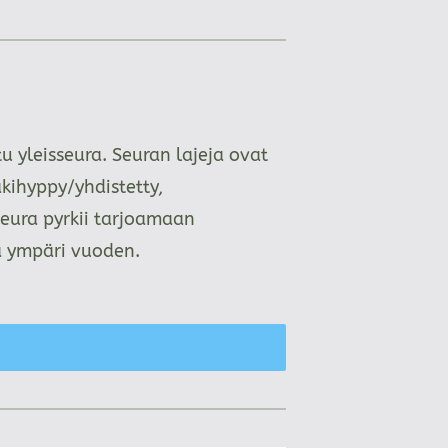
 yleisseura. Seuran lajeja ovat
kihyppy/yhdistetty,
Seura pyrkii tarjoamaan
aa ympäri vuoden.