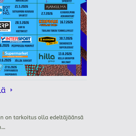
llä
n on tarkoitus olla edeltäjäänsä
än…