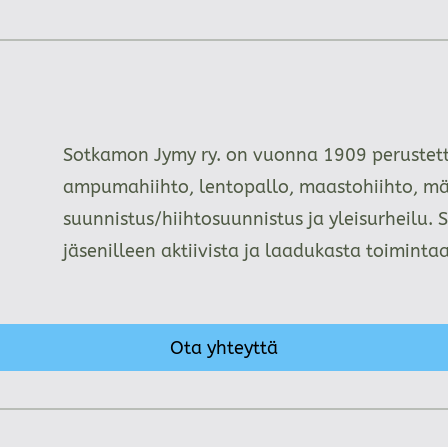
Sotkamon Jymy ry. on vuonna 1909 perustettu
ampumahiihto, lentopallo, maastohiihto, mä
suunnistus/hiihtosuunnistus ja yleisurheilu. 
jäsenilleen aktiivista ja laadukasta toimint
Ota yhteyttä