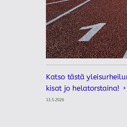
Katso tästä yleisurheilu
kisat jo helatorstaina!
13.5.2026