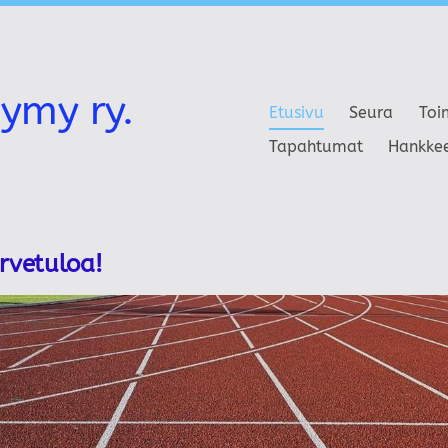
ymy ry.
Etusivu
Seura
Toi
Tapahtumat
Hankke
ervetuloa!