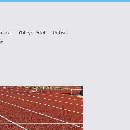
minta
Yhteystiedot
Uutiset
et