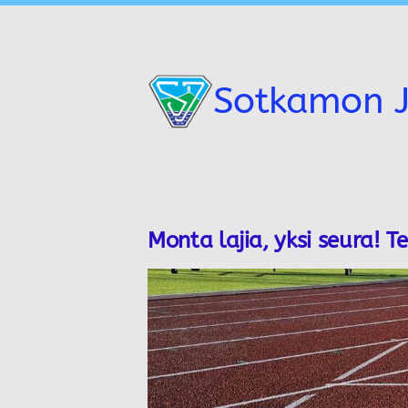
Siirry
sivun
sisältöön
Sotkamon J
Monta lajia, yksi seura! T