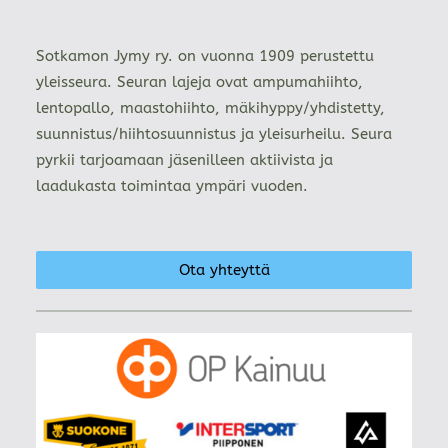
Sotkamon Jymy ry. on vuonna 1909 perustettu
yleisseura. Seuran lajeja ovat ampumahiihto,
lentopallo, maastohiihto, mäkihyppy/yhdistetty,
suunnistus/hiihtosuunnistus ja yleisurheilu. Seura
pyrkii tarjoamaan jäsenilleen aktiivista ja
laadukasta toimintaa ympäri vuoden.
Ota yhteyttä