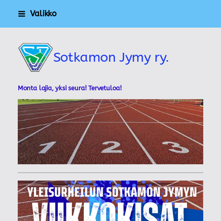
Siirry
Valikko
sivun
sisältöön
Sotkamon Jymy ry.
Monta lajia, yksi seura! Tervetuloa!