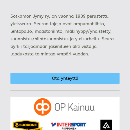
Sotkamon Jymy ry. on vuonna 1909 perustettu
yleisseura. Seuran lajeja ovat ampumahiihto,
lentopallo, maastohiihto, mäkihyppy/yhdistetty,
suunnistus/hiihtosuunnistus ja yleisurheilu. Seura
pyrkii tarjoamaan jäsenilleen aktiivista ja
laadukasta toimintaa ympäri vuoden.
Ota yhteyttä