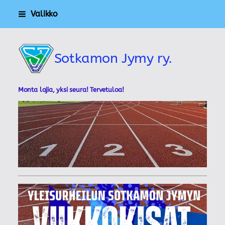
Siirry
Valikko
sivun
sisältöön
Sotkamon Jymy ry.
Monta lajia, yksi seura! Tervetuloa!