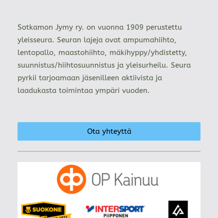
Sotkamon Jymy ry. on vuonna 1909 perustettu
yleisseura. Seuran lajeja ovat ampumahiihto,
lentopallo, maastohiihto, mäkihyppy/yhdistetty,
suunnistus/hiihtosuunnistus ja yleisurheilu. Seura
pyrkii tarjoamaan jäsenilleen aktiivista ja
laadukasta toimintaa ympäri vuoden.
Ota yhteyttä