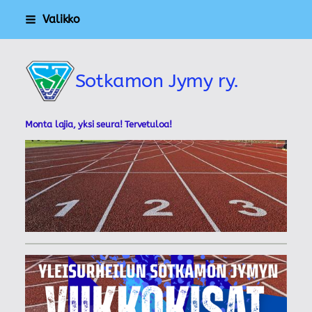
Siirry
Valikko
sivun
sisältöön
Sotkamon Jymy ry.
Monta lajia, yksi seura! Tervetuloa!