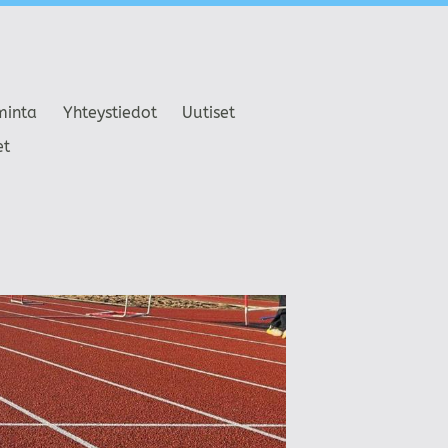
minta
Yhteystiedot
Uutiset
et