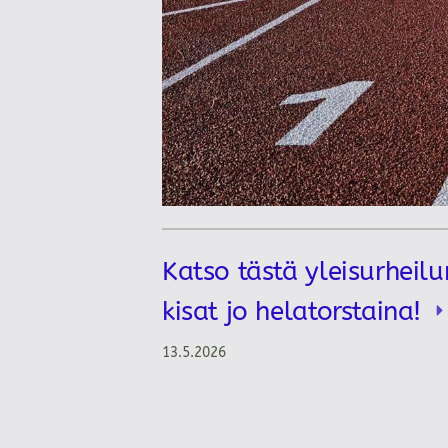
Katso tästä yleisurheilu
kisat jo helatorstaina!
13.5.2026