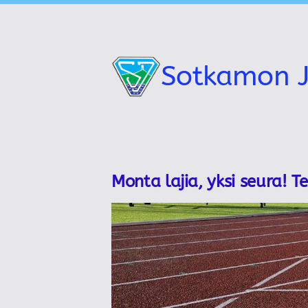
Siirry
sivun
sisältöön
Sotkamon J
Monta lajia, yksi seura! T