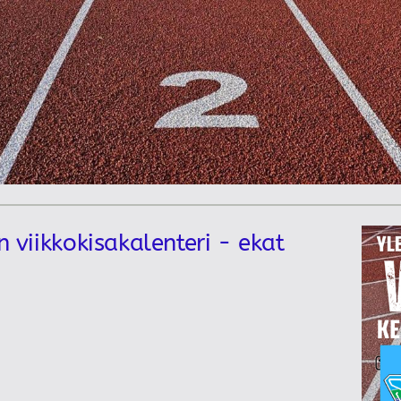
n viikkokisakalenteri - ekat