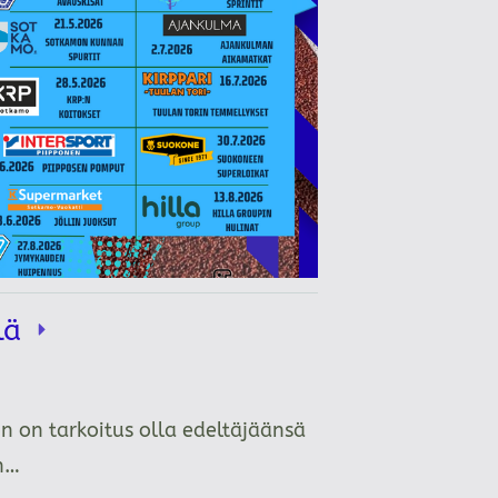
llä
n on tarkoitus olla edeltäjäänsä
än…