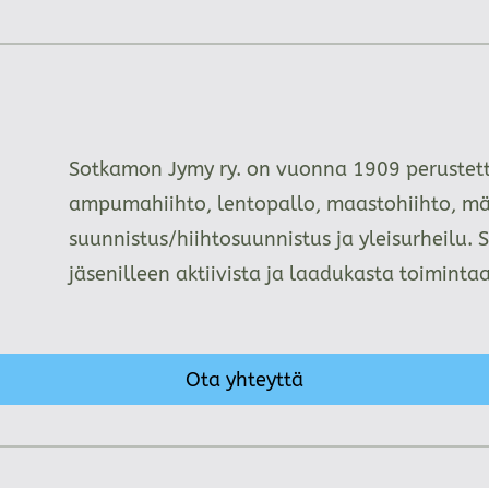
Sotkamon Jymy ry. on vuonna 1909 perustettu
ampumahiihto, lentopallo, maastohiihto, mä
suunnistus/hiihtosuunnistus ja yleisurheilu. 
jäsenilleen aktiivista ja laadukasta toimint
Ota yhteyttä