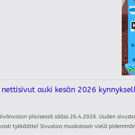
ettisivut auki kesän 2026 kynnykse
äivänvalon pilvisessä sääss 26.4.2026. Uuden sivusto
tavasti tykkäätte! Sivustoa muokataan vielä pidemm