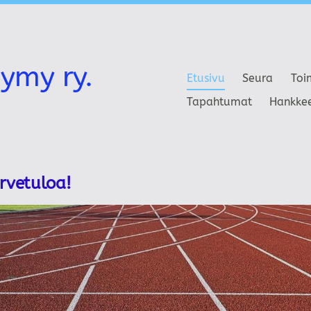
ymy ry.
Etusivu
Seura
Toi
Tapahtumat
Hankke
ervetuloa!