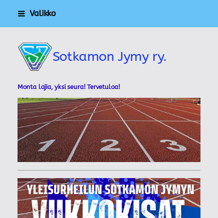
Siirry
Valikko
sivun
sisältöön
Sotkamon Jymy ry.
Monta lajia, yksi seura! Tervetuloa!