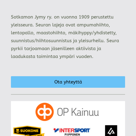
Sotkamon Jymy ry. on vuonna 1909 perustettu
yleisseura. Seuran lajeja ovat ampumahiihto,
lentopallo, maastohiihto, mäkihyppy/yhdistetty,
suunnistus/hiihtosuunnistus ja yleisurheilu. Seura
pyrkii tarjoamaan jäsenilleen aktiivista ja
laadukasta toimintaa ympäri vuoden.
Ota yhteyttä