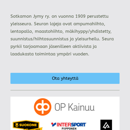
Sotkamon Jymy ry. on vuonna 1909 perustettu
yleisseura. Seuran lajeja ovat ampumahiihto,
lentopallo, maastohiihto, mäkihyppy/yhdistetty,
suunnistus/hiihtosuunnistus ja yleisurheilu. Seura
pyrkii tarjoamaan jäsenilleen aktiivista ja
laadukasta toimintaa ympäri vuoden.
Ota yhteyttä