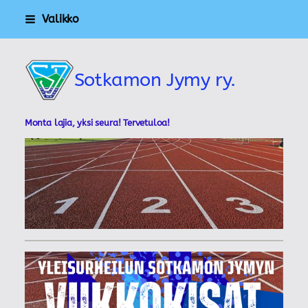
Siirry
Valikko
sivun
sisältöön
Sotkamon Jymy ry.
Monta lajia, yksi seura! Tervetuloa!