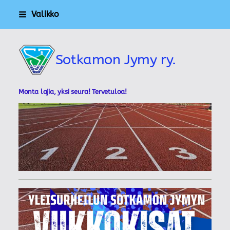
Siirry
Valikko
sivun
sisältöön
Sotkamon Jymy ry.
Monta lajia, yksi seura! Tervetuloa!