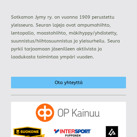
Sotkamon Jymy ry. on vuonna 1909 perustettu
yleisseura. Seuran lajeja ovat ampumahiihto,
lentopallo, maastohiihto, mäkihyppy/yhdistetty,
suunnistus/hiihtosuunnistus ja yleisurheilu. Seura
pyrkii tarjoamaan jäsenilleen aktiivista ja
laadukasta toimintaa ympäri vuoden.
Ota yhteyttä