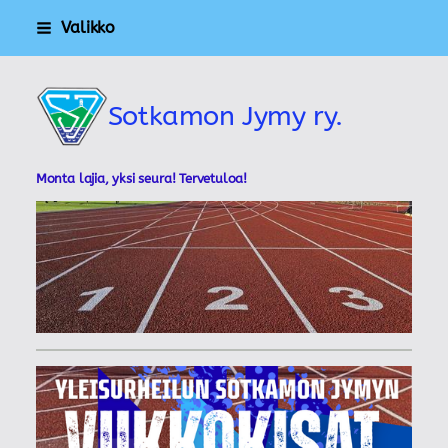
Siirry
Valikko
sivun
sisältöön
Sotkamon Jymy ry.
Monta lajia, yksi seura! Tervetuloa!