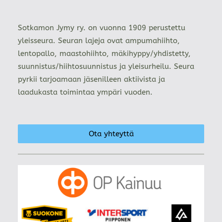
Sotkamon Jymy ry. on vuonna 1909 perustettu
yleisseura. Seuran lajeja ovat ampumahiihto,
lentopallo, maastohiihto, mäkihyppy/yhdistetty,
suunnistus/hiihtosuunnistus ja yleisurheilu. Seura
pyrkii tarjoamaan jäsenilleen aktiivista ja
laadukasta toimintaa ympäri vuoden.
Ota yhteyttä