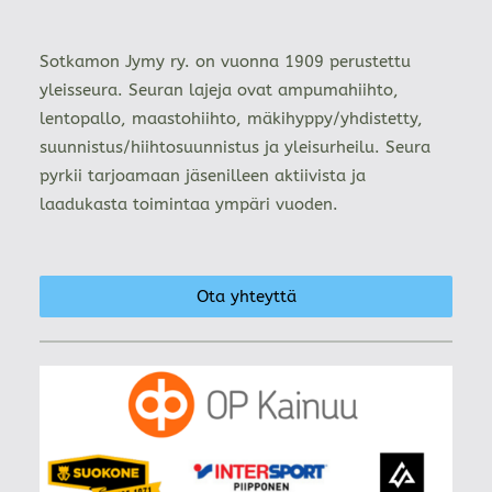
Sotkamon Jymy ry. on vuonna 1909 perustettu
yleisseura. Seuran lajeja ovat ampumahiihto,
lentopallo, maastohiihto, mäkihyppy/yhdistetty,
suunnistus/hiihtosuunnistus ja yleisurheilu. Seura
pyrkii tarjoamaan jäsenilleen aktiivista ja
laadukasta toimintaa ympäri vuoden.
Ota yhteyttä