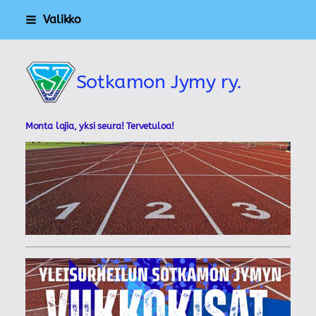
Siirry
Valikko
sivun
sisältöön
Sotkamon Jymy ry.
Monta lajia, yksi seura! Tervetuloa!