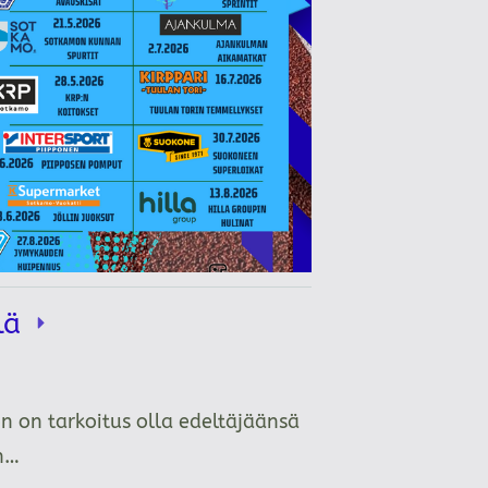
llä
n on tarkoitus olla edeltäjäänsä
än…