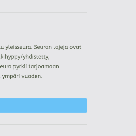
 yleisseura. Seuran lajeja ovat
kihyppy/yhdistetty,
Seura pyrkii tarjoamaan
aa ympäri vuoden.