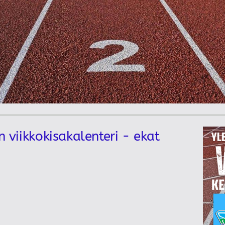
n viikkokisakalenteri - ekat