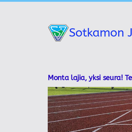
Siirry
sivun
sisältöön
Sotkamon J
Monta lajia, yksi seura! T