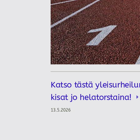
Katso tästä yleisurheilu
kisat jo helatorstaina!
13.5.2026