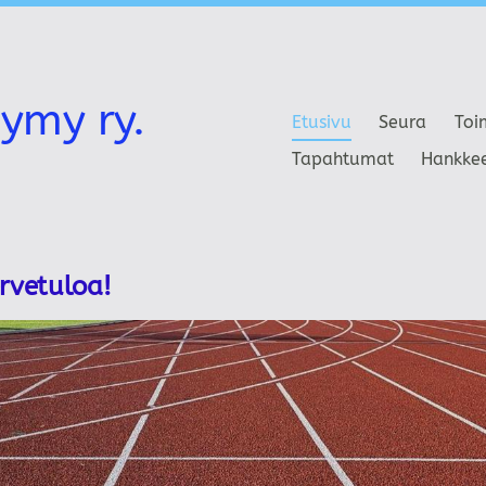
ymy ry.
Etusivu
Seura
Toi
Tapahtumat
Hankke
ervetuloa!