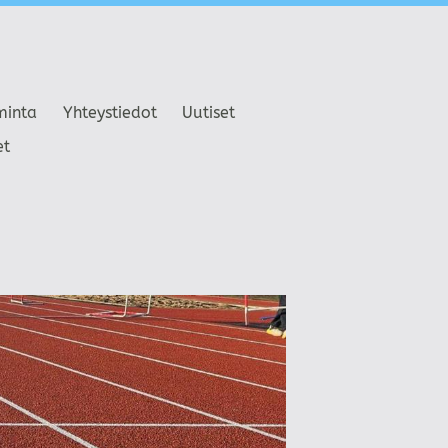
minta
Yhteystiedot
Uutiset
et