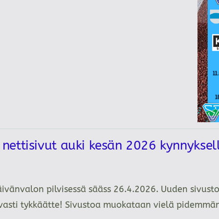
ettisivut auki kesän 2026 kynnykse
äivänvalon pilvisessä sääss 26.4.2026. Uuden sivusto
tavasti tykkäätte! Sivustoa muokataan vielä pidemm