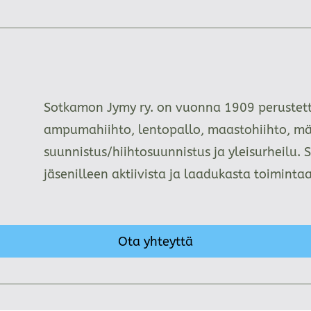
Sotkamon Jymy ry. on vuonna 1909 perustettu
ampumahiihto, lentopallo, maastohiihto, mä
suunnistus/hiihtosuunnistus ja yleisurheilu. 
jäsenilleen aktiivista ja laadukasta toimint
Ota yhteyttä