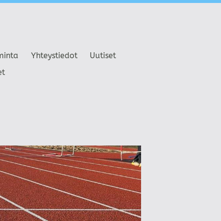
minta
Yhteystiedot
Uutiset
et