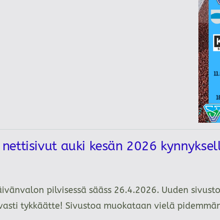
ettisivut auki kesän 2026 kynnykse
äivänvalon pilvisessä sääss 26.4.2026. Uuden sivusto
tavasti tykkäätte! Sivustoa muokataan vielä pidemm