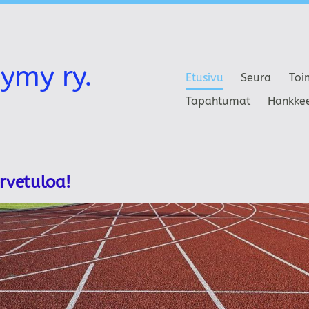
ymy ry.
Etusivu
Seura
Toi
Tapahtumat
Hankke
ervetuloa!