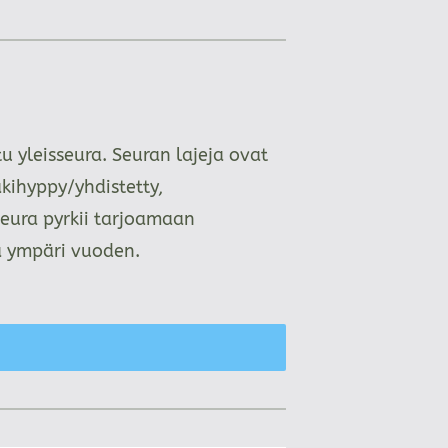
 yleisseura. Seuran lajeja ovat
kihyppy/yhdistetty,
Seura pyrkii tarjoamaan
aa ympäri vuoden.