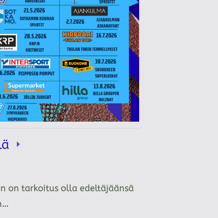
llä
n on tarkoitus olla edeltäjäänsä
än…