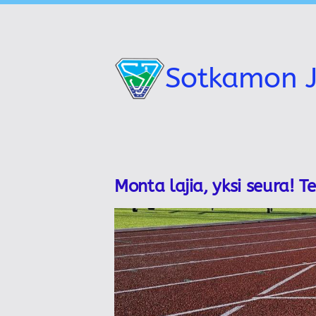
Siirry
sivun
sisältöön
Sotkamon J
Monta lajia, yksi seura! T