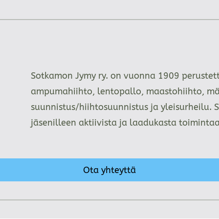
Sotkamon Jymy ry. on vuonna 1909 perustettu
ampumahiihto, lentopallo, maastohiihto, mä
suunnistus/hiihtosuunnistus ja yleisurheilu. 
jäsenilleen aktiivista ja laadukasta toimint
Ota yhteyttä