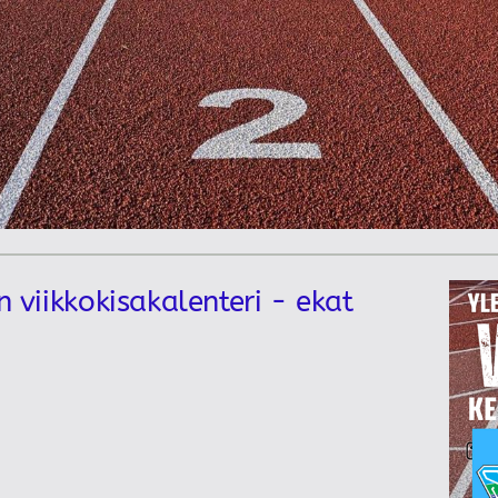
n viikkokisakalenteri - ekat