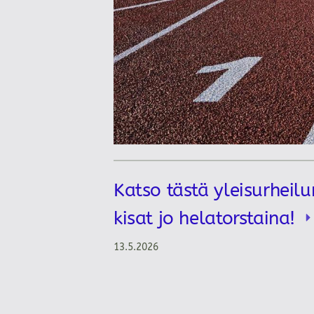
Katso tästä yleisurheilu
kisat jo helatorstaina!
13.5.2026