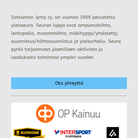
Sotkamon Jymy ry. on vuonna 1909 perustettu
yleisseura. Seuran lajeja ovat ampumahiihto,
lentopallo, maastohiihto, mäkihyppy/yhdistetty,
suunnistus/hiihtosuunnistus ja yleisurheilu. Seura
pyrkii tarjoamaan jäsenilleen aktiivista ja
laadukasta toimintaa ympäri vuoden.
Ota yhteyttä