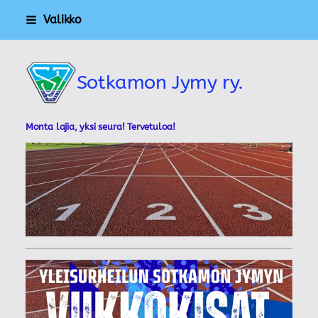
Siirry
Valikko
sivun
sisältöön
Sotkamon Jymy ry.
Monta lajia, yksi seura! Tervetuloa!