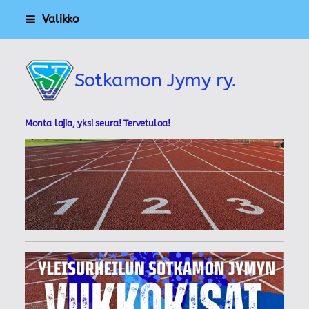
Siirry
Valikko
sivun
sisältöön
Sotkamon Jymy ry.
Monta lajia, yksi seura! Tervetuloa!