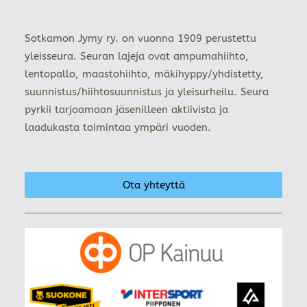
Sotkamon Jymy ry. on vuonna 1909 perustettu
yleisseura. Seuran lajeja ovat ampumahiihto,
lentopallo, maastohiihto, mäkihyppy/yhdistetty,
suunnistus/hiihtosuunnistus ja yleisurheilu. Seura
pyrkii tarjoamaan jäsenilleen aktiivista ja
laadukasta toimintaa ympäri vuoden.
Ota yhteyttä