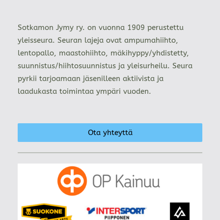
Sotkamon Jymy ry. on vuonna 1909 perustettu
yleisseura. Seuran lajeja ovat ampumahiihto,
lentopallo, maastohiihto, mäkihyppy/yhdistetty,
suunnistus/hiihtosuunnistus ja yleisurheilu. Seura
pyrkii tarjoamaan jäsenilleen aktiivista ja
laadukasta toimintaa ympäri vuoden.
Ota yhteyttä