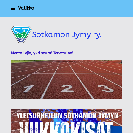
Siirry
Valikko
sivun
sisältöön
Sotkamon Jymy ry.
Monta lajia, yksi seura! Tervetuloa!