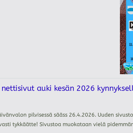
ettisivut auki kesän 2026 kynnykse
äivänvalon pilvisessä sääss 26.4.2026. Uuden sivusto
tavasti tykkäätte! Sivustoa muokataan vielä pidemm