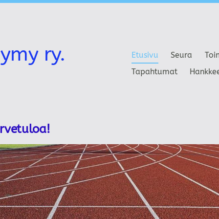
ymy ry.
Etusivu
Seura
Toi
Tapahtumat
Hankke
ervetuloa!