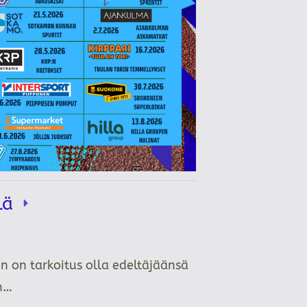
llä
n on tarkoitus olla edeltäjäänsä
än…