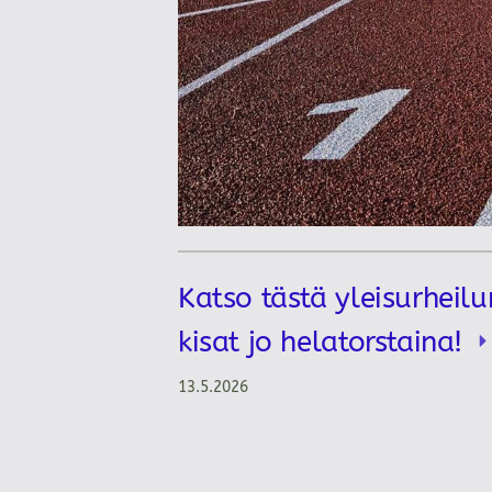
Katso tästä yleisurheilu
kisat jo helatorstaina!
13.5.2026