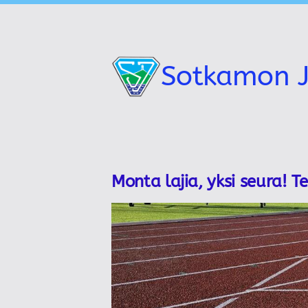
Siirry
sivun
sisältöön
Sotkamon J
Monta lajia, yksi seura! T