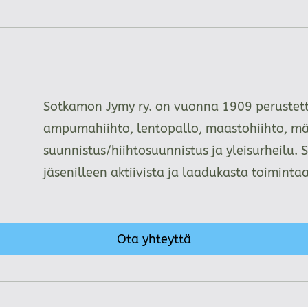
Sotkamon Jymy ry. on vuonna 1909 perustettu
ampumahiihto, lentopallo, maastohiihto, mä
suunnistus/hiihtosuunnistus ja yleisurheilu. 
jäsenilleen aktiivista ja laadukasta toimint
Ota yhteyttä