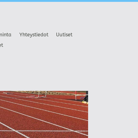
minta
Yhteystiedot
Uutiset
et