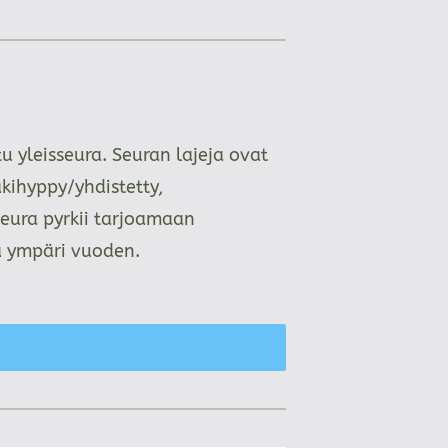
 yleisseura. Seuran lajeja ovat
kihyppy/yhdistetty,
Seura pyrkii tarjoamaan
aa ympäri vuoden.