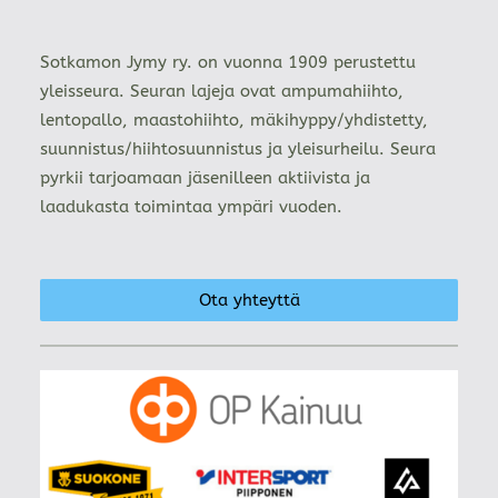
Sotkamon Jymy ry. on vuonna 1909 perustettu
yleisseura. Seuran lajeja ovat ampumahiihto,
lentopallo, maastohiihto, mäkihyppy/yhdistetty,
suunnistus/hiihtosuunnistus ja yleisurheilu. Seura
pyrkii tarjoamaan jäsenilleen aktiivista ja
laadukasta toimintaa ympäri vuoden.
Ota yhteyttä