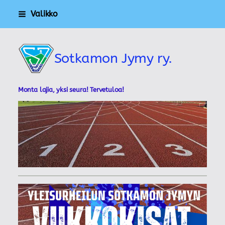
Siirry
Valikko
sivun
sisältöön
Sotkamon Jymy ry.
Monta lajia, yksi seura! Tervetuloa!