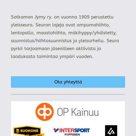
Sotkamon Jymy ry. on vuonna 1909 perustettu
yleisseura. Seuran lajeja ovat ampumahiihto,
lentopallo, maastohiihto, mäkihyppy/yhdistetty,
suunnistus/hiihtosuunnistus ja yleisurheilu. Seura
pyrkii tarjoamaan jäsenilleen aktiivista ja
laadukasta toimintaa ympäri vuoden.
Ota yhteyttä