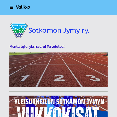
Siirry
Valikko
sivun
sisältöön
Sotkamon Jymy ry.
Monta lajia, yksi seura! Tervetuloa!