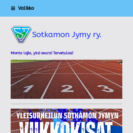
Siirry
Valikko
sivun
sisältöön
Sotkamon Jymy ry.
Monta lajia, yksi seura! Tervetuloa!