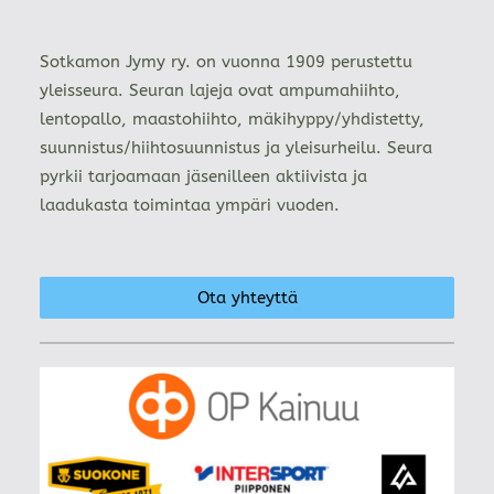
Sotkamon Jymy ry. on vuonna 1909 perustettu
yleisseura. Seuran lajeja ovat ampumahiihto,
lentopallo, maastohiihto, mäkihyppy/yhdistetty,
suunnistus/hiihtosuunnistus ja yleisurheilu. Seura
pyrkii tarjoamaan jäsenilleen aktiivista ja
laadukasta toimintaa ympäri vuoden.
Ota yhteyttä