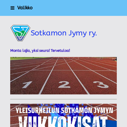
Siirry
Valikko
sivun
sisältöön
Sotkamon Jymy ry.
Monta lajia, yksi seura! Tervetuloa!