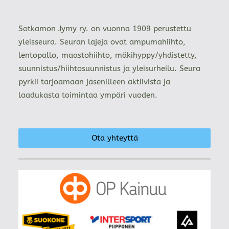
Sotkamon Jymy ry. on vuonna 1909 perustettu
yleisseura. Seuran lajeja ovat ampumahiihto,
lentopallo, maastohiihto, mäkihyppy/yhdistetty,
suunnistus/hiihtosuunnistus ja yleisurheilu. Seura
pyrkii tarjoamaan jäsenilleen aktiivista ja
laadukasta toimintaa ympäri vuoden.
Ota yhteyttä