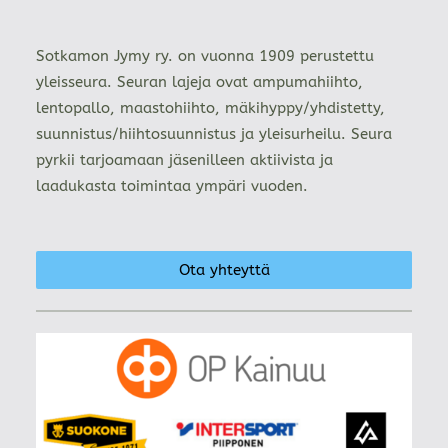
Sotkamon Jymy ry. on vuonna 1909 perustettu
yleisseura. Seuran lajeja ovat ampumahiihto,
lentopallo, maastohiihto, mäkihyppy/yhdistetty,
suunnistus/hiihtosuunnistus ja yleisurheilu. Seura
pyrkii tarjoamaan jäsenilleen aktiivista ja
laadukasta toimintaa ympäri vuoden.
Ota yhteyttä