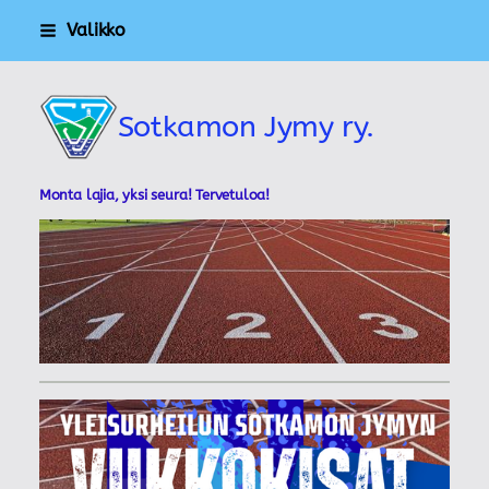
Siirry
Valikko
sivun
sisältöön
Sotkamon Jymy ry.
Monta lajia, yksi seura! Tervetuloa!