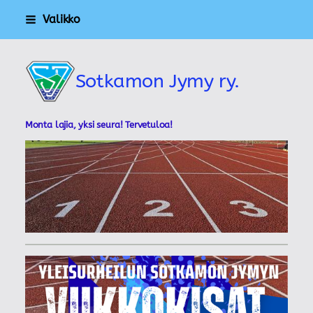
Siirry
Valikko
sivun
sisältöön
Sotkamon Jymy ry.
Monta lajia, yksi seura! Tervetuloa!