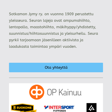
Sotkamon Jymy ry. on vuonna 1909 perustettu
yleisseura. Seuran lajeja ovat ampumahiihto,
lentopallo, maastohiihto, mäkihyppy/yhdistetty,
suunnistus/hiihtosuunnistus ja yleisurheilu. Seura
pyrkii tarjoamaan jäsenilleen aktiivista ja
laadukasta toimintaa ympäri vuoden.
Ota yhteyttä