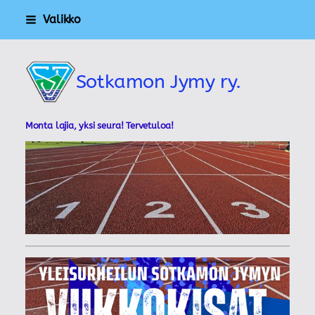
Siirry
Valikko
sivun
sisältöön
Sotkamon Jymy ry.
Monta lajia, yksi seura! Tervetuloa!