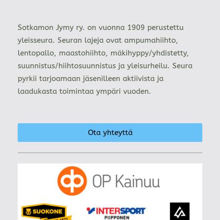
Sotkamon Jymy ry. on vuonna 1909 perustettu
yleisseura. Seuran lajeja ovat ampumahiihto,
lentopallo, maastohiihto, mäkihyppy/yhdistetty,
suunnistus/hiihtosuunnistus ja yleisurheilu. Seura
pyrkii tarjoamaan jäsenilleen aktiivista ja
laadukasta toimintaa ympäri vuoden.
Ota yhteyttä