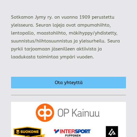
Sotkamon Jymy ry. on vuonna 1909 perustettu
yleisseura. Seuran lajeja ovat ampumahiihto,
lentopallo, maastohiihto, mäkihyppy/yhdistetty,
suunnistus/hiihtosuunnistus ja yleisurheilu. Seura
pyrkii tarjoamaan jäsenilleen aktiivista ja
laadukasta toimintaa ympäri vuoden.
Ota yhteyttä