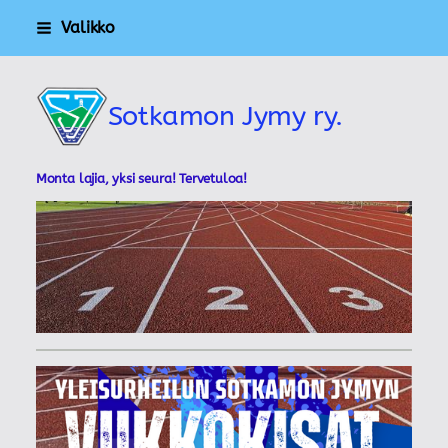
Siirry
Valikko
sivun
sisältöön
Sotkamon Jymy ry.
Monta lajia, yksi seura! Tervetuloa!