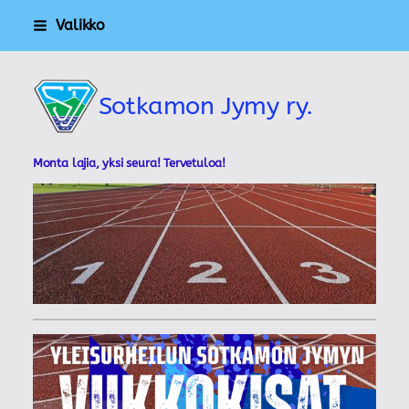
Siirry
Valikko
sivun
sisältöön
Sotkamon Jymy ry.
Monta lajia, yksi seura! Tervetuloa!