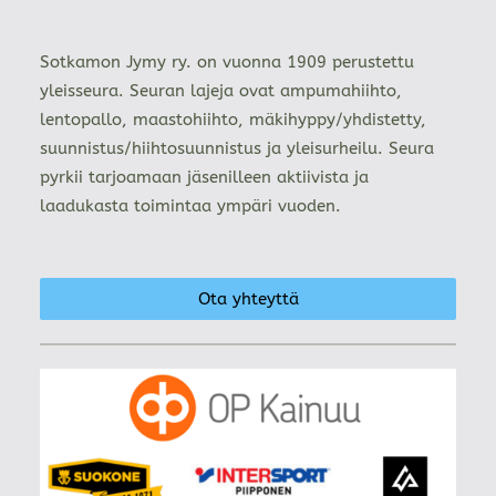
Sotkamon Jymy ry. on vuonna 1909 perustettu
yleisseura. Seuran lajeja ovat ampumahiihto,
lentopallo, maastohiihto, mäkihyppy/yhdistetty,
suunnistus/hiihtosuunnistus ja yleisurheilu. Seura
pyrkii tarjoamaan jäsenilleen aktiivista ja
laadukasta toimintaa ympäri vuoden.
Ota yhteyttä