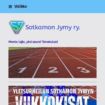
Siirry
Valikko
sivun
sisältöön
Sotkamon Jymy ry.
Monta lajia, yksi seura! Tervetuloa!