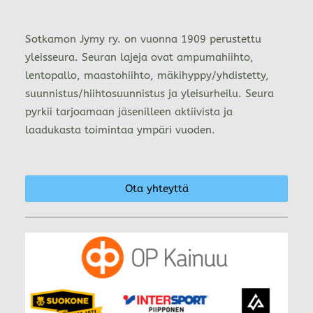
Sotkamon Jymy ry. on vuonna 1909 perustettu
yleisseura. Seuran lajeja ovat ampumahiihto,
lentopallo, maastohiihto, mäkihyppy/yhdistetty,
suunnistus/hiihtosuunnistus ja yleisurheilu. Seura
pyrkii tarjoamaan jäsenilleen aktiivista ja
laadukasta toimintaa ympäri vuoden.
Ota yhteyttä