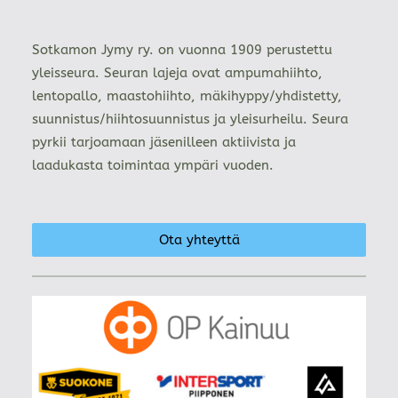
Sotkamon Jymy ry. on vuonna 1909 perustettu
yleisseura. Seuran lajeja ovat ampumahiihto,
lentopallo, maastohiihto, mäkihyppy/yhdistetty,
suunnistus/hiihtosuunnistus ja yleisurheilu. Seura
pyrkii tarjoamaan jäsenilleen aktiivista ja
laadukasta toimintaa ympäri vuoden.
Ota yhteyttä