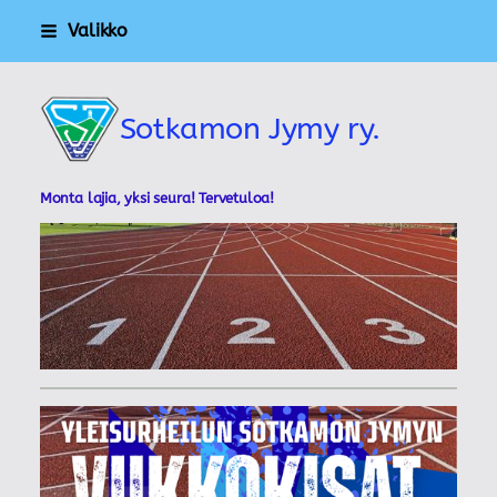
Siirry
Valikko
sivun
sisältöön
Sotkamon Jymy ry.
Monta lajia, yksi seura! Tervetuloa!