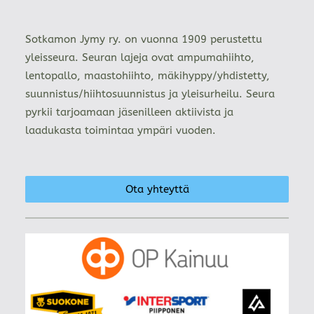
Sotkamon Jymy ry. on vuonna 1909 perustettu
yleisseura. Seuran lajeja ovat ampumahiihto,
lentopallo, maastohiihto, mäkihyppy/yhdistetty,
suunnistus/hiihtosuunnistus ja yleisurheilu. Seura
pyrkii tarjoamaan jäsenilleen aktiivista ja
laadukasta toimintaa ympäri vuoden.
Ota yhteyttä