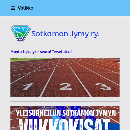
Siirry
Valikko
sivun
sisältöön
Sotkamon Jymy ry.
Monta lajia, yksi seura! Tervetuloa!