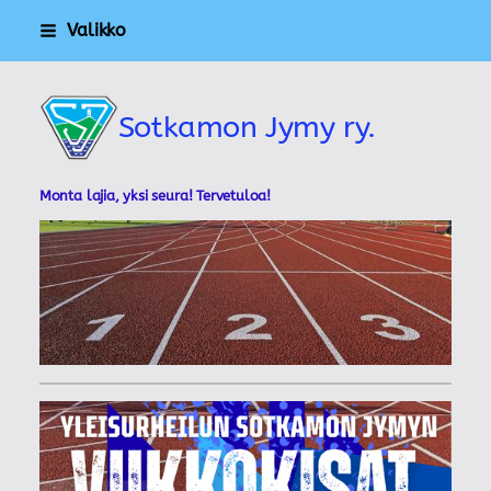
Siirry
Valikko
sivun
sisältöön
Sotkamon Jymy ry.
Monta lajia, yksi seura! Tervetuloa!