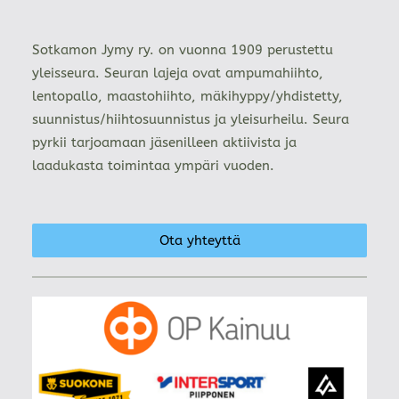
Sotkamon Jymy ry. on vuonna 1909 perustettu
yleisseura. Seuran lajeja ovat ampumahiihto,
lentopallo, maastohiihto, mäkihyppy/yhdistetty,
suunnistus/hiihtosuunnistus ja yleisurheilu. Seura
pyrkii tarjoamaan jäsenilleen aktiivista ja
laadukasta toimintaa ympäri vuoden.
Ota yhteyttä