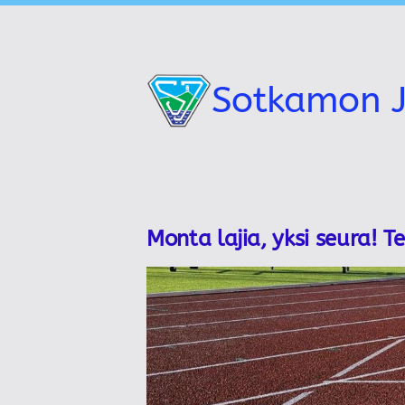
Siirry
sivun
sisältöön
Sotkamon J
Monta lajia, yksi seura! T