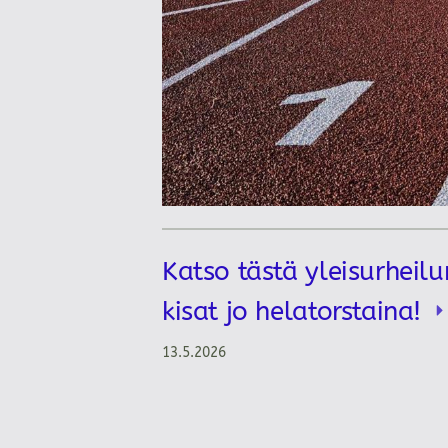
Katso tästä yleisurheilu
kisat jo helatorstaina!
13.5.2026