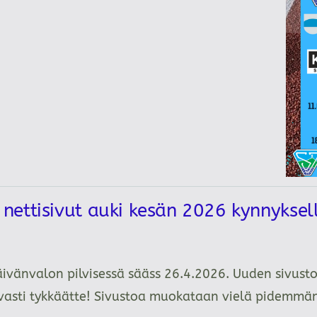
ettisivut auki kesän 2026 kynnykse
äivänvalon pilvisessä sääss 26.4.2026. Uuden sivusto
tavasti tykkäätte! Sivustoa muokataan vielä pidemm