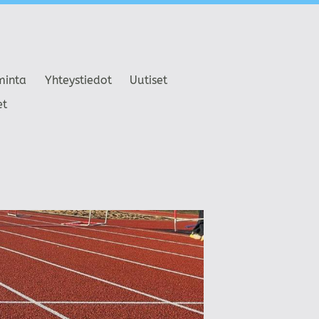
minta
Yhteystiedot
Uutiset
et