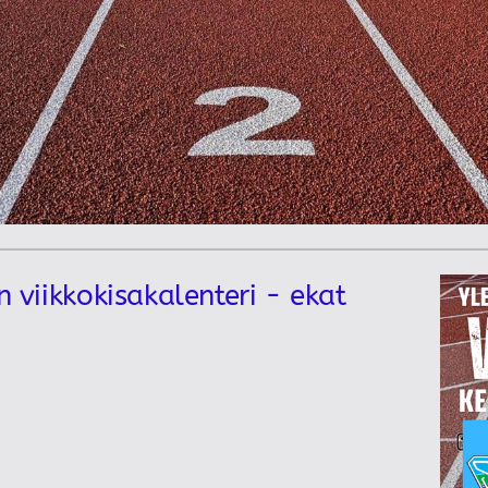
n viikkokisakalenteri - ekat