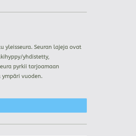
 yleisseura. Seuran lajeja ovat
kihyppy/yhdistetty,
Seura pyrkii tarjoamaan
aa ympäri vuoden.