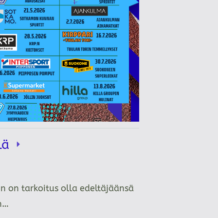
llä
n on tarkoitus olla edeltäjäänsä
än…