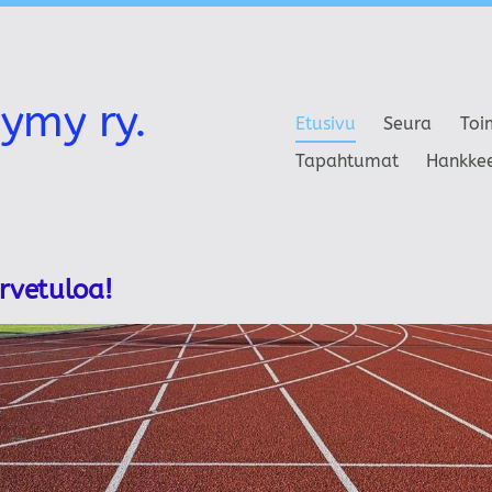
ymy ry.
Etusivu
Seura
Toi
Tapahtumat
Hankke
ervetuloa!