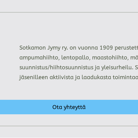
Sotkamon Jymy ry. on vuonna 1909 perustettu
ampumahiihto, lentopallo, maastohiihto, mä
suunnistus/hiihtosuunnistus ja yleisurheilu. 
jäsenilleen aktiivista ja laadukasta toimint
Ota yhteyttä