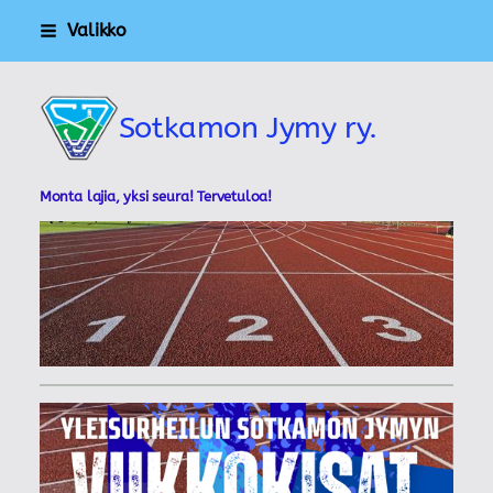
Siirry
Valikko
sivun
sisältöön
Sotkamon Jymy ry.
Monta lajia, yksi seura! Tervetuloa!