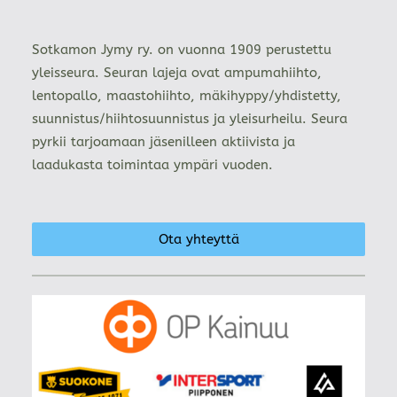
Sotkamon Jymy ry. on vuonna 1909 perustettu
yleisseura. Seuran lajeja ovat ampumahiihto,
lentopallo, maastohiihto, mäkihyppy/yhdistetty,
suunnistus/hiihtosuunnistus ja yleisurheilu. Seura
pyrkii tarjoamaan jäsenilleen aktiivista ja
laadukasta toimintaa ympäri vuoden.
Ota yhteyttä