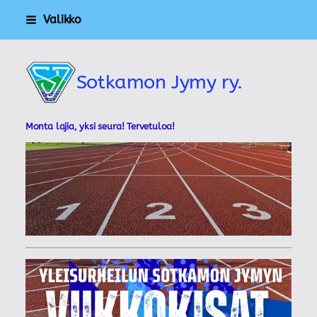
Siirry
Valikko
sivun
sisältöön
Sotkamon Jymy ry.
Monta lajia, yksi seura! Tervetuloa!