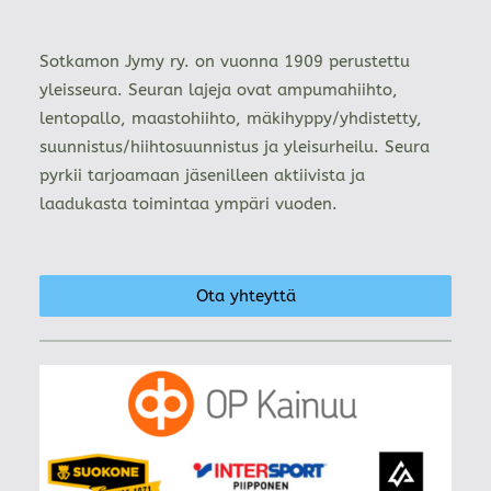
Sotkamon Jymy ry. on vuonna 1909 perustettu
yleisseura. Seuran lajeja ovat ampumahiihto,
lentopallo, maastohiihto, mäkihyppy/yhdistetty,
suunnistus/hiihtosuunnistus ja yleisurheilu. Seura
pyrkii tarjoamaan jäsenilleen aktiivista ja
laadukasta toimintaa ympäri vuoden.
Ota yhteyttä