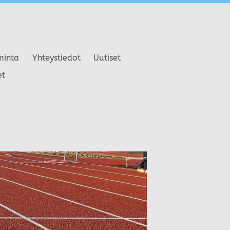
minta
Yhteystiedot
Uutiset
et