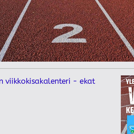
n viikkokisakalenteri - ekat