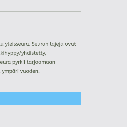
 yleisseura. Seuran lajeja ovat
kihyppy/yhdistetty,
Seura pyrkii tarjoamaan
aa ympäri vuoden.