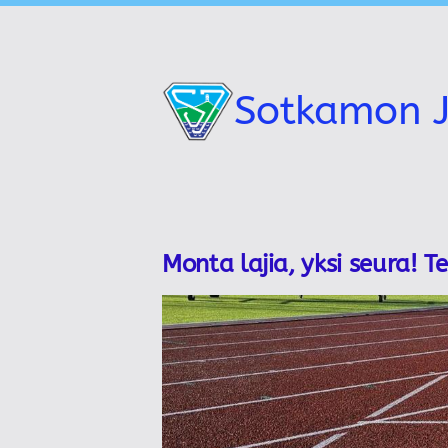
Siirry
sivun
sisältöön
Sotkamon J
Monta lajia, yksi seura! T