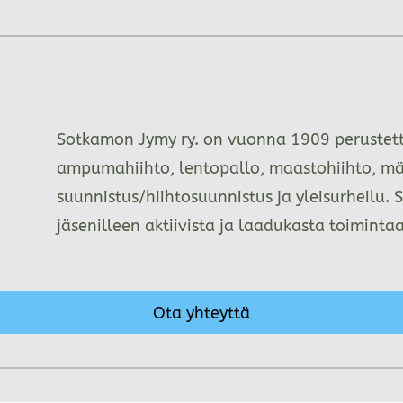
Sotkamon Jymy ry. on vuonna 1909 perustettu
ampumahiihto, lentopallo, maastohiihto, mä
suunnistus/hiihtosuunnistus ja yleisurheilu. 
jäsenilleen aktiivista ja laadukasta toimint
Ota yhteyttä