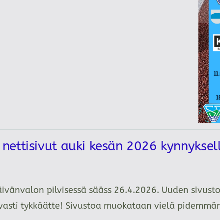
ettisivut auki kesän 2026 kynnykse
äivänvalon pilvisessä sääss 26.4.2026. Uuden sivusto
tavasti tykkäätte! Sivustoa muokataan vielä pidemm