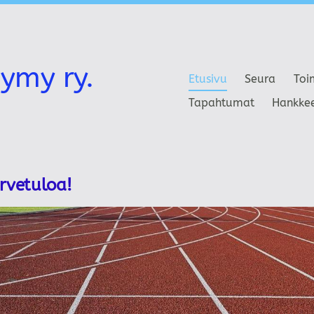
ymy ry.
Etusivu
Seura
Toi
Tapahtumat
Hankke
ervetuloa!