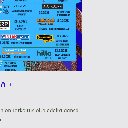
llä
n on tarkoitus olla edeltäjäänsä
än…