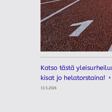
Katso tästä yleisurheilu
kisat jo helatorstaina!
13.5.2026