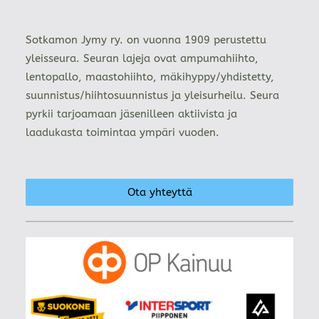
Sotkamon Jymy ry. on vuonna 1909 perustettu
yleisseura. Seuran lajeja ovat ampumahiihto,
lentopallo, maastohiihto, mäkihyppy/yhdistetty,
suunnistus/hiihtosuunnistus ja yleisurheilu. Seura
pyrkii tarjoamaan jäsenilleen aktiivista ja
laadukasta toimintaa ympäri vuoden.
Ota yhteyttä