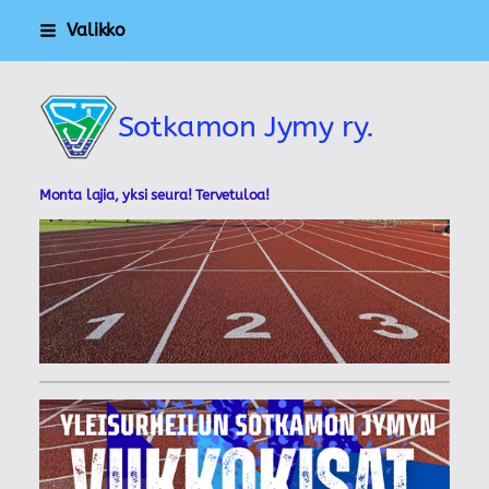
Siirry
Valikko
sivun
sisältöön
Sotkamon Jymy ry.
Monta lajia, yksi seura! Tervetuloa!