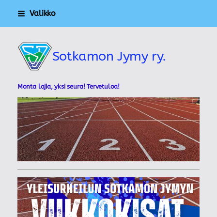
Siirry
Valikko
sivun
sisältöön
Sotkamon Jymy ry.
Monta lajia, yksi seura! Tervetuloa!