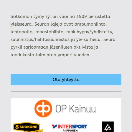
Sotkamon Jymy ry. on vuonna 1909 perustettu
yleisseura. Seuran lajeja ovat ampumahiihto,
lentopallo, maastohiihto, mäkihyppy/yhdistetty,
suunnistus/hiihtosuunnistus ja yleisurheilu. Seura
pyrkii tarjoamaan jäsenilleen aktiivista ja
laadukasta toimintaa ympäri vuoden.
Ota yhteyttä